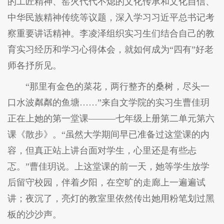
的工匠精神、窑火代代不熄的文化传承和文化自信、
中华民族精神传统等议题，深入学习习近平总书记考
察重要讲话精神。李凌泽组织实习生们结合自己的教
育实习经历和学习心得体会，就如何成为“四有”好老
师各抒所见。
“那里有金色的菜花，两行整齐的桑树，尽头一
口水波粼粼的鱼塘……”来自文学院的实习生曹佳玥
正在上她的第一堂课———七年级上册第二单元第六
课《散步》。“虽然大学期间早已准备过这堂课的内
容，但真正站上讲台面对学生，心里还是有些忐
忑。”曹佳玥说。上这堂课的前一天，她等学生放学
后留守校园，伴着夕阳，在空旷的走廊上一遍遍试
讲；夜沉了，亮灯的教室里依然传出她用粉笔划过黑
板的沙沙声。