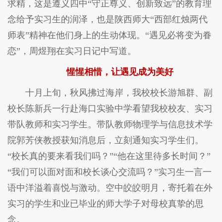
求精，这是遵义四中“守正尊义、创新致远”的教育理
念给予实习生的润泽，也是陕西师大“西部红烛两代
师表”精神在他们身上的生动体现。“遇见必将变为眷
恋”，周煜翔在实习日记中写道。
惺惺相惜，让遇见成为美好
十月上旬，秋风拂过海岸，我校校长游旭群、副
校长陈新兵一行赴海口实验中学看望我校校友、实习
带队教师和实习学生。带队教师物理学与信息技术学
院郭芳侠教授获知消息后，立刻通知实习学生们。
“校长真的要来看我们吗？”“他在这里待多长时间？”
“我们可以面对面和校长谈心交流吗？”实习生一言一
语中洋溢着喜悦与激动。空中皎皎明月，寄托着在外
实习的学生和业已毕业的师大学子对母校真挚的思
念。