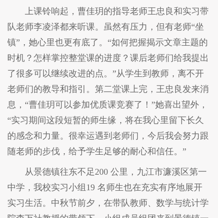
上课铃响起，曹佳玥的指导老师王忠良和实习带
队老师李凌泽都来听课。虽然有压力，但有老师“坐
镇”，她心里也更有底了。“如何把握揭示文章主题的
时机？怎样掌控整堂课的进度？课后老师们给我提出
了很多可以继续改进的点。”从学生到教师，离不开
老师们的教导和指引。第二堂课上完，王忠良发来消
息，“曹佳玥可以参加优质课竞赛了！”她喜出望外，
“实习期间这段短暂的师生缘，将在我心里留下长久
的感念和力量。很幸运遇到老师们，今后我会努力跟
随老师的步伐，给予学生足够的耐心和信任。”
从景德镇往东不足200 公里，九江市濂溪区第一
中学，我校实习小组19 名师生也在充实有序地展开
实习生活。中秋节前夕，在带队教师、数学与统计学