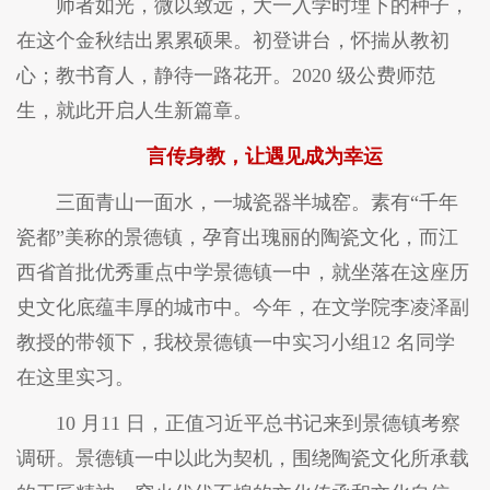
师者如光，微以致远，大一入学时埋下的种子，
在这个金秋结出累累硕果。初登讲台，怀揣从教初
心；教书育人，静待一路花开。2020 级公费师范
生，就此开启人生新篇章。
言传身教，让遇见成为幸运
三面青山一面水，一城瓷器半城窑。素有“千年
瓷都”美称的景德镇，孕育出瑰丽的陶瓷文化，而江
西省首批优秀重点中学景德镇一中，就坐落在这座历
史文化底蕴丰厚的城市中。今年，在文学院李凌泽副
教授的带领下，我校景德镇一中实习小组12 名同学
在这里实习。
10 月11 日，正值习近平总书记来到景德镇考察
调研。景德镇一中以此为契机，围绕陶瓷文化所承载