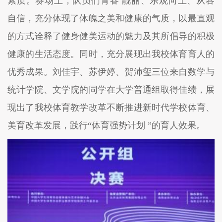
素质。赛场上，队员们青春
靓丽、乐观向上、从容
自信，充分体现了体魄之美和健康的气质，以最直观
的方
式诠释了健身健美运动的魅力及其所倡导的积极
健康的生活态度。同时，充分展
现出我校体育育人的
优秀成果。刘佳宇、苏伊婷、贺沛玺三位来自数学与
统计学
院、文学院的同学在大学普通组取得佳绩，展
现出了我校体育教学改革不断推进
新时代学校体育、
美育改革发展，践行“体育强势计划
”的育人效果。