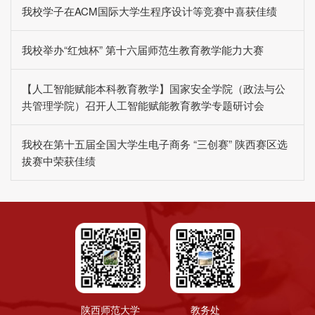
我校学子在ACM国际大学生程序设计等竞赛中喜获佳绩
我校举办“红烛杯” 第十六届师范生教育教学能力大赛
【人工智能赋能本科教育教学】国家安全学院（政法与公
共管理学院）召开人工智能赋能教育教学专题研讨会
我校在第十五届全国大学生电子商务 “三创赛” 陕西赛区选
拔赛中荣获佳绩
陕西师范大学
教务处