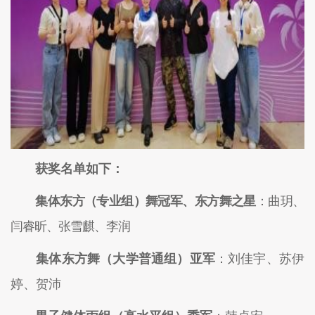
获奖名单如下
：
集体东方（专业组）舞冠军、
东方舞之星
：曲玥、
闫睿昕、张雪麒、李润
集体东方舞（大学普通组）亚军
：刘佳宇、苏伊
婷、贺沛