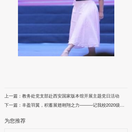
上一篇：
教务处党支部赴西安国家版本馆开展主题党日活动
下一篇：
丰盈羽翼，积蓄展翅翱翔之力———记我校2020级公费师范生教育实习
为您推荐