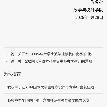
教务处
数学与统计学院
2026年5月28日
上一篇：
关于举办2026年大学生数学建模校内竞赛的通知
下一篇：
关于2026年6月份本科生集中补办学生证的通知
为您推荐
我校学子在ACM国际大学生程序设计等竞赛中喜获佳绩
我校举办“红烛杯” 第十六届师范生教育教学能力大赛