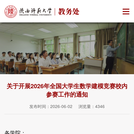
关于开展2026年全国大学生数学建模竞赛校内
参赛工作的通知
发布时间：2026-06-02 浏览量：
4346
各学院：