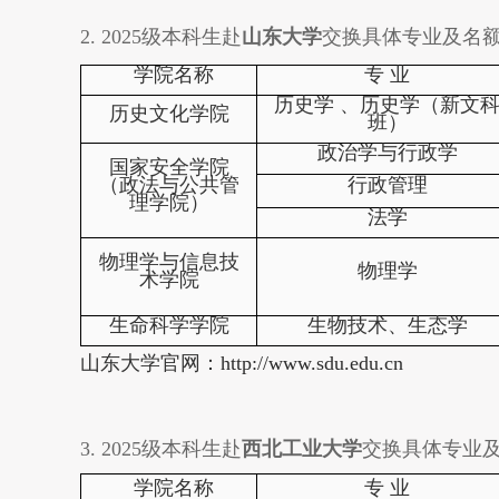
2. 202
5
级本科生赴
山东大学
交换具体专业及名
学院名称
专
业
历史学
、历史学（新文
历史文化学院
班）
政治学与行政学
国家安全学院
（政法与公共管
行政管理
理学院）
法学
物理学与信息技
物理学
术学院
生命科学学院
生物技术、生态学
山东大学官网：
http://www.sdu.edu.cn
3. 202
5
级本科生赴
西北工业大学
交换具体专业
学院名称
专
业