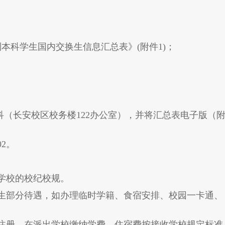
：
制本科学生国内交换生信息汇总表》
(
附件
1)
；
科（
长安
校区
校务
楼
122
办公
室），并将汇总表电子版（
02
。
学校的校纪校规。
生部分待遇，如办理临时学籍、食宿安排、校园一卡通、
注册、在派出学校缴纳学费。住宿费按接收学校规定标准