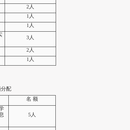
）
2
人
1
人
1
人
实
3
人
2
人
1人
额分配
名
额
学
息
5
人