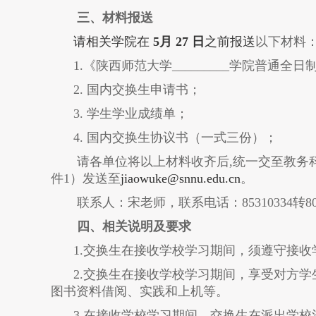
三、材料报送
请相关学院在
5
月
2
7
日
之前报送
以下材料
1.
《陕西师范大学
_________
学院普通全日
2.
国内交换生申请书；
3.
学生学业成绩单；
4.
国内交换生协议书
（一式三份）
；
请各单位将以上材料收齐后
,
统一交至
教务
件
1
）
发送至
jiaowuke
@snnu.edu.cn
。
联系人：
宋
老师，联系电话：
853
10334转8
四、相关说明及要求
1.
交换生在接收学校学习期间，须遵守接收
2.
交换生在接收学校学习期间，享受对方学
图书资料借阅、实践和上机等。
3.
在接收学校学习期间，交换生在派出学校