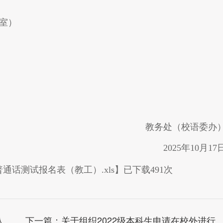
公室）
教务处（校语委办
2025年10月17
通话测试报名表（教工）.xls
】已下载
491
次
）
下一篇：
关于组织2022级本科生申请在校外进行 毕业论文（设计）的通知