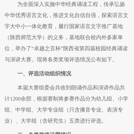
为
全面深入实施中华经典诵读工程
，
传承弘扬
中华优秀语言文化，推进文化自信自强，探索语言文
字大中小一体化
教育，
履行国家语言文字推广基地
（
陕西师范大学
）
的义务，
基地
联合校内外多家单
位，举办了
“卓越之言杯”陕西省第四届校园经典诵读
与演讲大赛。现将各类奖项评选情况公布如下
。
一、评选活动组织情况
本届
大赛组委会共收到朗诵
作品
和
演讲作品
共
计
1
2
00余部
，
根据赛制将参赛作品分为幼儿组、小学
组、中学组、大学专业组
（
只含播音专业、表演专
业
）
、大学组
（
含研究生
）
五类进行评选。