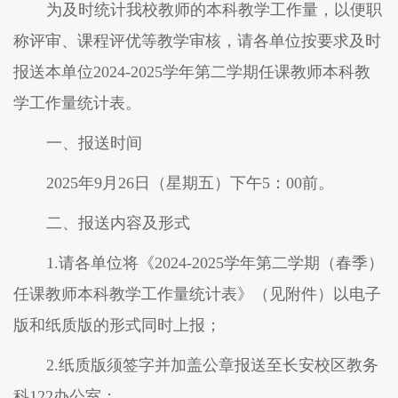
为及时
统计
我校教师的本科教学工作量，以
便
职
称评审
、
课程评优
等教学审核，请各单位按要求
及时
报送本单位
202
4
-202
5学年第二
学期任课教师本科教
学工作量统计表。
一、报送时间
202
5
年
9
月
26
日（
星期
五
）下午
5：00前
。
二、报送内容及形式
1.请各单位将《202
4
-202
5
学年第
二
学期（
春
季）
任课教师本科教学工作量统计表》（见附件）以电子
版和纸质
版的
形式同时上报
；
2.纸质版须签字并加盖公章报送至长安校区教务
科
122办公室；