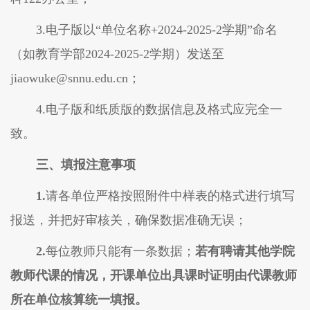
3.电子版以“单位名称+202
4
-202
5
-
2
学期
”命名
（如教育学部202
4
-202
5
-
2
学期）发送至
jiaowuke@snnu.edu.cn；
4.电子版和纸质版的数据信息及格式应完全一
致。
三、填报注意事项
1.
请各单位严格按照附件中样表的格式进行填写
报送，并
把好
审核
关
，确保数据准确无误
；
2.
每位教师只能有一条数据
；
若有聘请其他学院
教师代课的情况，开课单位出具课时证明由代课教师
所在单位核算统一填报。