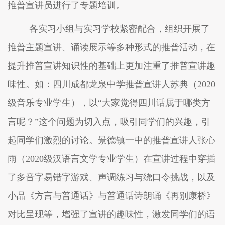
推普宣讲员进行了专题培训。
各实习小组与实习学校紧密配合，组织开展了
推普主题宣讲、诵读展示等多种形式的推普活动，在
提升推普宣讲知识性的基础上更加注重了推普宣讲趣
味性。如：四川成都龙泉中学推普宣讲人苏典（
2020
级音乐专业学生），以“大家觉得四川话属于哪类方
言呢？”这个问题为切入点，吸引同学们的兴趣，引
起同学们激烈的讨论。景德镇一中的推普宣讲人张心
雨（2020级汉语言文学专业学生）
在宣讲过程中穿插
了
多音字易错字游戏、声调练习与绕口令挑战，以及
小品《方言与普通话》与普通话诗朗诵《再别康桥》
对比呈现
等，
增强
了
宣讲
的
趣味性，激发同学们的语