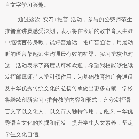
言文字学习兴趣。
通过这次
“实习
+推普
”活动，
参与
的公费师范生
推普宣讲员感受深刻，
表示将在今后的教书育人生涯
中继续言传身教，说好普通话，推广普通话，用最动
听的语言架起师生沟通最有效的桥梁。
实习学校也对
这一活动表示了
高度
认可和欢迎，
希望我校能够继续
发挥部属师范大学
引领作用，为基础教育推广普通话
及
中华优秀
传统
文化
的
弘扬传承做出更多贡献。学校
将继续创新实习
+推普
教学内容和形式，
充分发挥语
言文字以文化人、以文育人独特作用，加强对中华优
秀语言文化的挖掘和阐发，提升学生人文素养，坚定
学生文化自信。