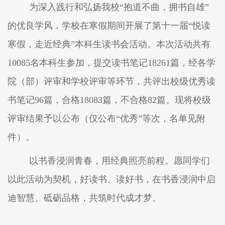
为深入践行和弘扬我校
“抱道不曲，拥书自雄”
的优良学风，学校在
寒假期间
开展了
第十一届
“悦读
寒假，走近经典”
本科生读书
会
活动。
本次
活动共有
10085
名本科生参加，提交读书笔记
18261
篇，经各学
院（部）
评审
和学校评审等环节，
共
评出校级优秀读
书笔记
96
篇，合格
18083
篇，不合格
82
篇
。
现将
校级
评审
结果予以公布（仅
公布
“优秀”等次
，名单见附
件）
。
以书香浸润青春，用经典照亮前程。愿同学们
以此
活动
为契机
，
好读书、读好书，在书香浸润中启
迪智慧、砥砺品格
，共筑时代成才梦。