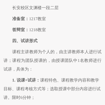
长安校区文渊楼一段
二
层
准备室：
1
217
教室
答辩室：
1218
教室
四、试讲形式
课程主讲教师为个人的，由主讲教师本人进行试
讲；课程为团队授课的，由授课团队中
1名教师进行
试讲，具体为：
1. 说
课
+试讲
：
课程特色、课
程教学内容和教学
目标、课程考核方式等
；
选取授课中部分内容进行试
讲
。
限时
6
分钟；