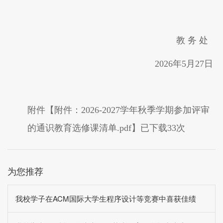
教
务
处
202
6
年
5
月
27
日
附件【
附件：2026-2027学年秋季学期参加评审
的通识教育选修课清单.pdf
】已下载
33
次
为您推荐
我校学子在ACM国际大学生程序设计等竞赛中喜获佳绩