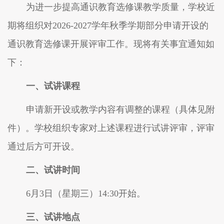
为进一步提高通识教育选修课教学质量，学校
近
期将
组织对
202
6
-202
7
学年
秋
季
学期
部分申请开设的
通识教育选修课开展
评审
工作。现将有关事宜通知如
下：
一、试讲课程
申请新开设
或教学内容有调整
的
课程（具体见附
件）
。
学校组织专家
对上述课程进行试讲评审
，
评审
通过
后
方可
开
设。
二、试讲时间
6
月
3
日（星期
三
）
14:
3
0
开始。
三、试讲地点