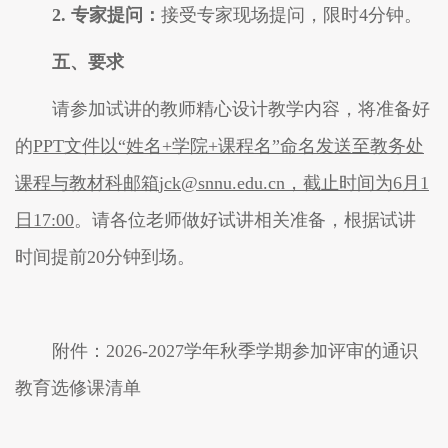
2
.
专家提问：
接受专家现场提问
，
限时
4分钟
。
五、要求
请参加试讲的教师精心设计教学内容，将准备好
的
PPT文件以“姓名+学院+课程名”命名发送至
教务处
课程与教材科邮箱
jck@snnu.edu.cn，
截止时
间为
6
月
1
日
17
:
0
0
。请各位
老师做好试讲相关准备，根据试讲
时间提前
2
0分钟到场。
附件：
202
6
-202
7
学年
秋季
学期
参加评审的
通识
教育选修课清单