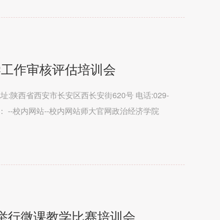
学工作审核评估培训会
处 地址:陕西省西安市长安区西长安街620号 电话:029-
术支持： --校内网站--校内网站师大官网政治经济学院
育学...
校举行微课教学比赛培训会