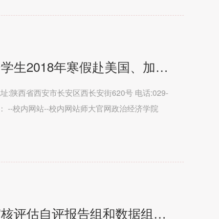
我校卓越教师实验班优秀学生2018年寒假赴美国、加拿大游学项目圆满结束
处 地址:陕西省西安市长安区西长安街620号 电话:029-
术支持： --校内网站--校内网站师大官网政治经济学院
育学...
我校召开本科教学工作审核评估自评报告组和数据组工作会议