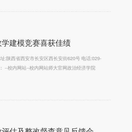
生数学建模竞赛喜获佳绩
处 地址:陕西省西安市长安区西长安街620号 电话:029-
术支持： --校内网站--校内网站师大官网政治经济学院
育学...
专业评估及整改督查意见反馈会